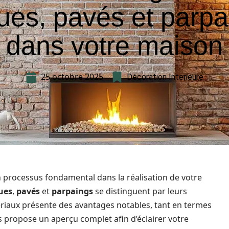
ues, pavés et parp
dans votre maison
25 octobre 2025
Décoration Interieure
n processus fondamental dans la réalisation de votre
ues
,
pavés
et
parpaings
se distinguent par leurs
riaux présente des avantages notables, tant en termes
us propose un aperçu complet afin d’éclairer votre