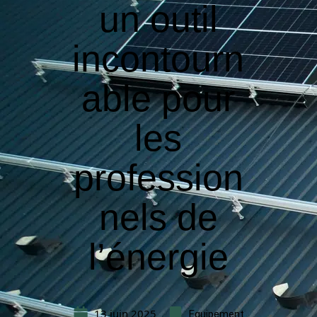
un outil
incontourn
able pour
les
profession
nels de
l’énergie
13 juin 2025
Equipement