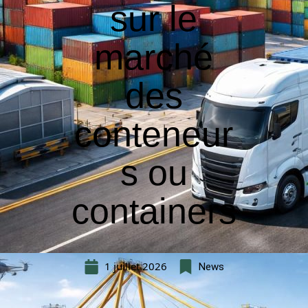
sur le
marché
des
conteneur
s ou
containers
1 juillet 2026
News