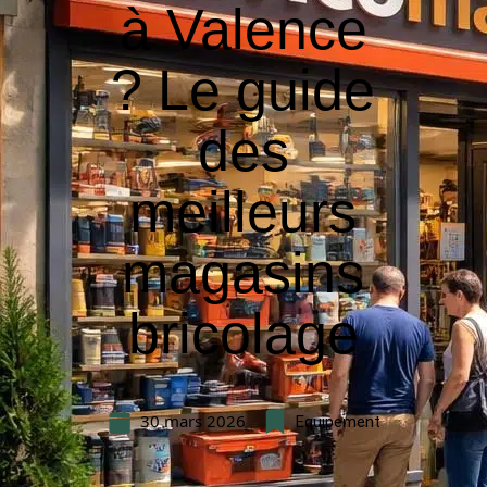
à Valence
? Le guide
des
meilleurs
magasins
bricolage
30 mars 2026
Equipement