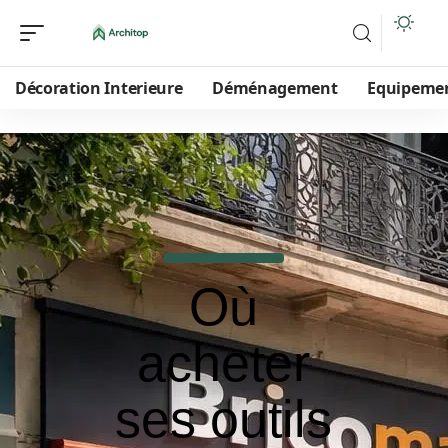
Décoration Interieure
Déménagement
Equipeme
Où
acheter
ses outils