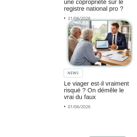
une copropriété sur le
registre national pro ?
21/06/2026
Les
meilleu
res
options
de
NEWS
garde-
Le viager est-il vraiment
meuble
risqué ? On démêle le
à
vrai du faux
Aurillac
01/06/2026
pour
votre
démén