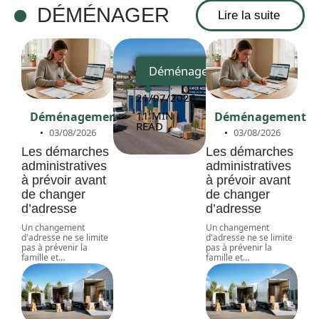
ageme
DÉMÉNAGER
Lire la suite
nt
Déménagement
21/07/2026
11 MIN
Déménagement
Déménagement
READ
03/08/2026
03/08/2026
Les démarches
Les démarches
administratives
administratives
à prévoir avant
à prévoir avant
de changer
de changer
d’adresse
d’adresse
Un changement
Un changement
d'adresse ne se limite
d'adresse ne se limite
pas à prévenir la
pas à prévenir la
famille et
…
famille et
…