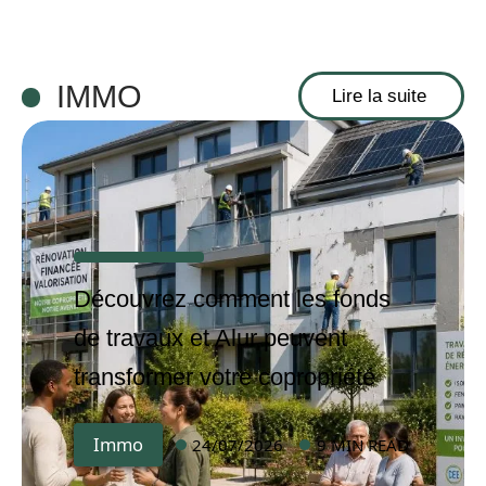
IMMO
Lire la suite
Découvrez comment les fonds
de travaux et Alur peuvent
transformer votre copropriété
Immo
24/07/2026
9 MIN READ