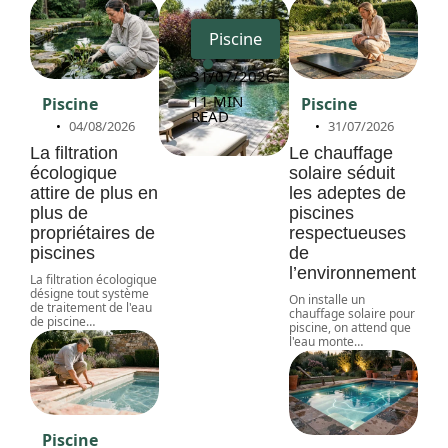
Piscine
31/07/2026
11 MIN
Piscine
Piscine
READ
04/08/2026
31/07/2026
La filtration
Le chauffage
écologique
solaire séduit
attire de plus en
les adeptes de
plus de
piscines
propriétaires de
respectueuses
piscines
de
l’environnement
La filtration écologique
désigne tout système
On installe un
de traitement de l'eau
chauffage solaire pour
de piscine
…
piscine, on attend que
l'eau monte
…
Piscine