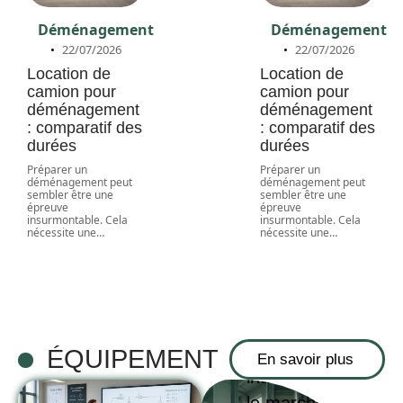
Déménagement
Déménagement
22/07/2026
22/07/2026
Location de
Location de
camion pour
camion pour
déménagement
déménagement
: comparatif des
: comparatif des
durées
durées
Préparer un
Préparer un
déménagement peut
déménagement peut
sembler être une
sembler être une
épreuve
épreuve
insurmontable. Cela
insurmontable. Cela
nécessite une
…
nécessite une
…
Comparatif
des
différents
systèmes de
chauffage
ÉQUIPEMENT
En savoir plus
industriel sur