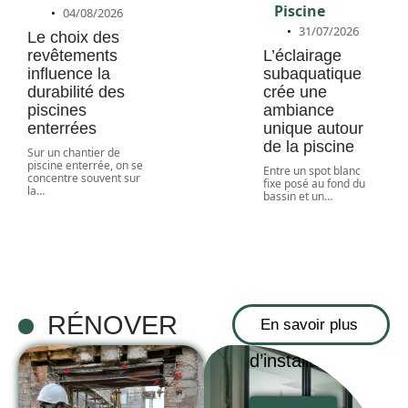
Piscine
04/08/2026
31/07/2026
Le choix des
revêtements
L’éclairage
influence la
subaquatique
durabilité des
crée une
piscines
ambiance
enterrées
unique autour
de la piscine
Sur un chantier de
piscine enterrée, on se
Entre un spot blanc
concentre souvent sur
fixe posé au fond du
la
…
bassin et un
…
Inconvénients
de la baie
vitrée à
galandage :
analyse des
RÉNOVER
En savoir plus
risques
d’installation