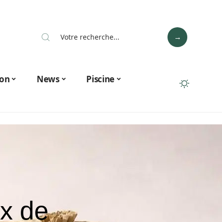
on
News
Piscine
ux de