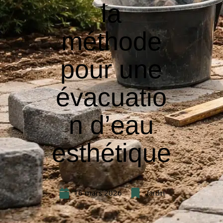
la
méthode
pour une
évacuatio
n d’eau
esthétique
16 mars 2026
Jardin