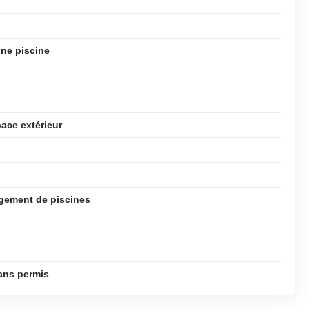
une piscine
pace extérieur
gement de piscines
sans permis