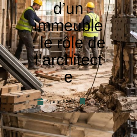
d’un
immeuble
: le rôle de
l’architect
e
4 juillet 2026
Immo