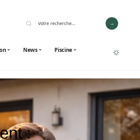
on
News
Piscine
nt :