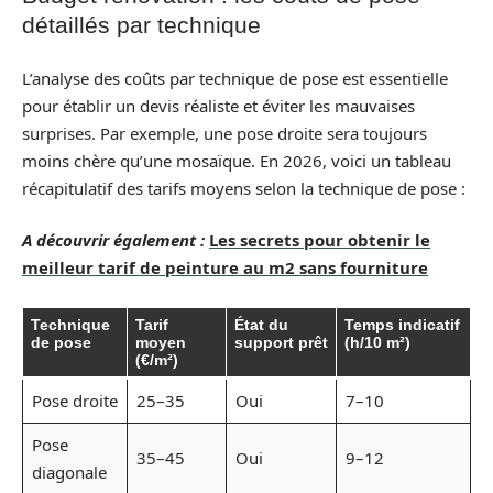
détaillés par technique
L’analyse des coûts par technique de pose est essentielle
pour établir un devis réaliste et éviter les mauvaises
surprises. Par exemple, une pose droite sera toujours
moins chère qu’une mosaïque. En 2026, voici un tableau
récapitulatif des tarifs moyens selon la technique de pose :
A découvrir également :
Les secrets pour obtenir le
meilleur tarif de peinture au m2 sans fourniture
Technique
Tarif
État du
Temps indicatif
de pose
moyen
support prêt
(h/10 m²)
(€/m²)
Pose droite
25–35
Oui
7–10
Pose
35–45
Oui
9–12
diagonale