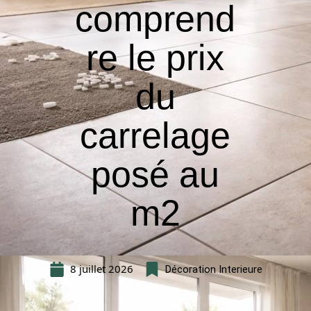
comprend
re le prix
du
carrelage
posé au
m2
8 juillet 2026
Décoration Interieure