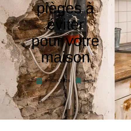
pièges à
éviter
pour votre
maison
9 mars 2026
Immo