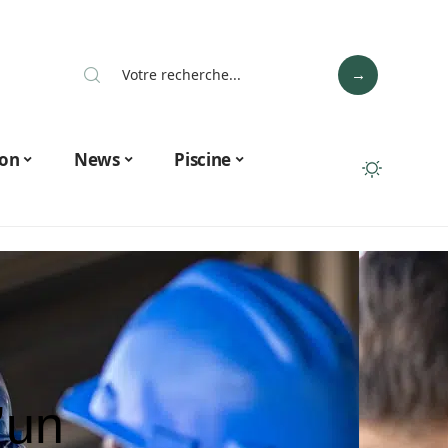
on
News
Piscine
’un