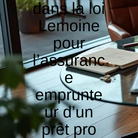
dans la loi
Lemoine
pour
l’assuranc
e
emprunte
ur d’un
prêt pro