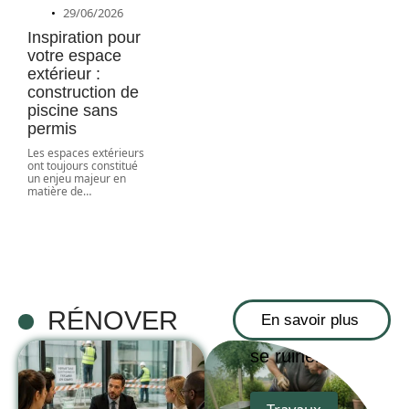
29/06/2026
Inspiration pour
votre espace
extérieur :
construction de
piscine sans
permis
Les espaces extérieurs
ont toujours constitué
un enjeu majeur en
matière de
…
Comment
réaliser une
vidange de la
fosse
septique pas
RÉNOVER
En savoir plus
chère sans
se ruiner