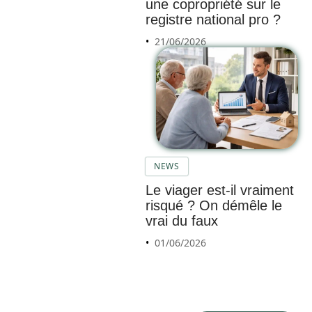
une copropriété sur le
registre national pro ?
21/06/2026
Tous
NEWS
les
Le viager est-il vraiment
conseil
risqué ? On démêle le
s pour
vrai du faux
un
01/06/2026
démén
ageme
nt