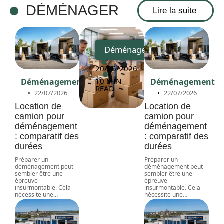
d’entre
DÉMÉNAGER
Lire la suite
prise
Déménagement
20/06/2026
10 MIN
Déménagement
Déménagement
READ
22/07/2026
22/07/2026
Location de
Location de
camion pour
camion pour
déménagement
déménagement
: comparatif des
: comparatif des
durées
durées
Préparer un
Préparer un
déménagement peut
déménagement peut
sembler être une
sembler être une
épreuve
épreuve
insurmontable. Cela
insurmontable. Cela
nécessite une
…
nécessite une
…