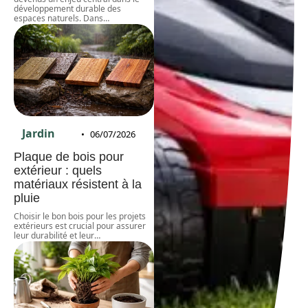
développement durable des
espaces naturels. Dans
…
Jardin
06/07/2026
Plaque de bois pour
extérieur : quels
matériaux résistent à la
pluie
Choisir le bon bois pour les projets
extérieurs est crucial pour assurer
leur durabilité et leur
…