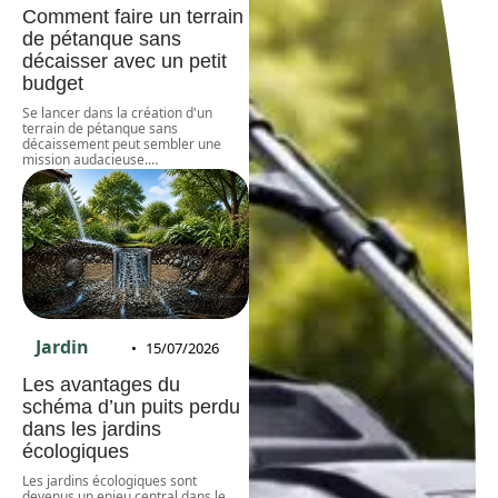
Comment faire un terrain
de pétanque sans
décaisser avec un petit
budget
Se lancer dans la création d'un
terrain de pétanque sans
décaissement peut sembler une
mission audacieuse.
…
Jardin
15/07/2026
Les avantages du
schéma d’un puits perdu
dans les jardins
écologiques
Les jardins écologiques sont
devenus un enjeu central dans le