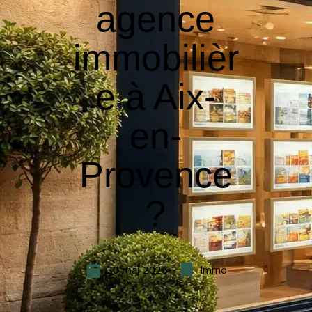
agence
immobilièr
e à Aix-
en-
Provence
?
30 mai 2026
Immo