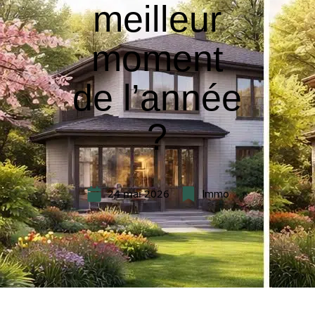
meilleur
moment
de l’année
?
24 mai 2026
Immo