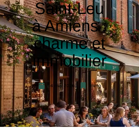
Saint-Leu
à Amiens :
charme et
immobilier
14 mai 2026
Immo