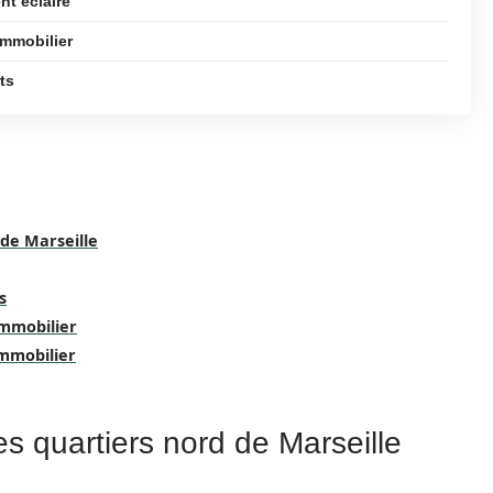
nt éclairé
immobilier
ts
de Marseille
s
immobilier
immobilier
s quartiers nord de Marseille