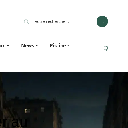
on
News
Piscine
er au