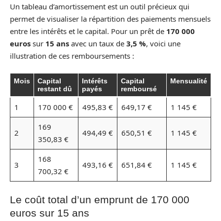
Un tableau d’amortissement est un outil précieux qui
permet de visualiser la répartition des paiements mensuels
entre les intérêts et le capital. Pour un prêt de
170 000
euros
sur
15 ans
avec un taux de
3,5 %
, voici une
illustration de ces remboursements :
Mois
Capital
Intérêts
Capital
Mensualité
restant dû
payés
remboursé
1
170 000 €
495,83 €
649,17 €
1 145 €
169
2
494,49 €
650,51 €
1 145 €
350,83 €
168
3
493,16 €
651,84 €
1 145 €
700,32 €
Le coût total d’un emprunt de 170 000
euros sur 15 ans