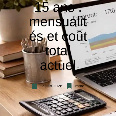
15 ans :
mensualit
és et coût
total
actuel
12 juin 2026
Immo