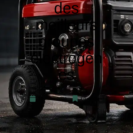
des
meilleurs
groupes
électrogèn
es
19 mars 2026
Equipement