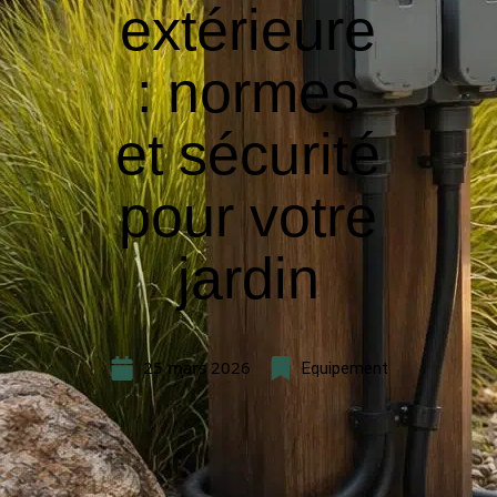
extérieure
: normes
et sécurité
pour votre
jardin
25 mars 2026
Equipement