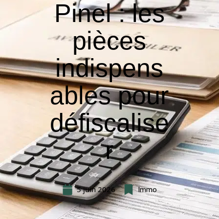
Pinel : les
pièces
indispens
ables pour
défiscalise
r
5 juin 2026
Immo