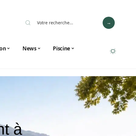
on
News
Piscine
t à