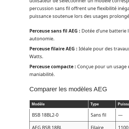
utilisateur de sélectionner un modèle corres
percussion sans fil offrent une flexibilité iné
puissance soutenue lors des usages prolongé
Perceuse sans fil AEG :
Dotée d’une batterie 
autonomie.
Perceuse filaire AEG :
Idéale pour des travau
Watts.
Perceuse compacte :
Conçue pour un usage da
maniabilité.
Comparer les modèles AEG
Modèle
Type
Puiss
BSB 18BL2-0
Sans fil
—
AEG BSB 18BL
Filaire
1100