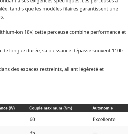
pondant à ses exigences spécifiques. Les perceuses à
galée, tandis que les modèles filaires garantissent une
s.
lithium-ion 18V, cette perceuse combine performance et
x de longue durée, sa puissance dépasse souvent 1100
ns des espaces restreints, alliant légèreté et
ance (W)
Couple maximum (Nm)
Autonomie
60
Excellente
35
—