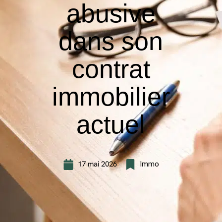
abusive
dans son
contrat
immobilier
actuel
17 mai 2026
Immo