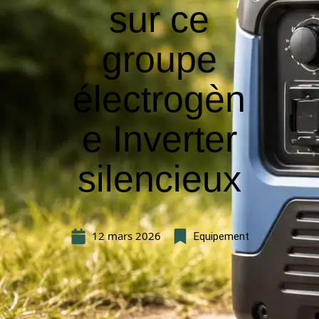
sur ce
groupe
électrogèn
e Inverter
silencieux
12 mars 2026
Equipement