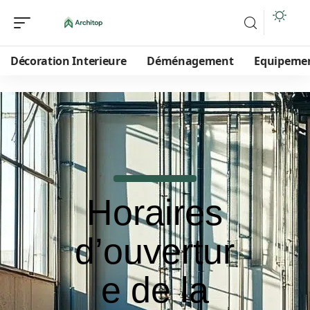
Décoration Interieure
Déménagement
Equipeme
Horaires
d’ouvertur
e de la