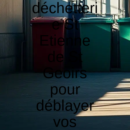
déchetteri
e St
Etienne
de St
Geoirs
pour
déblayer
vos