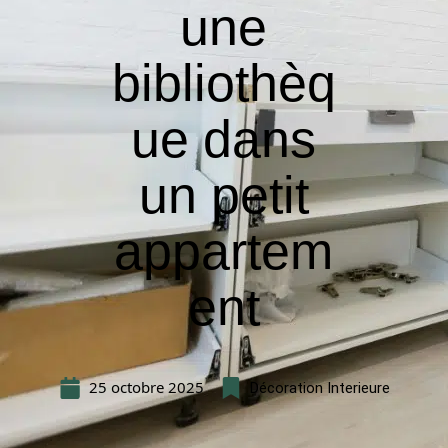
une
bibliothèq
ue dans
un petit
appartem
ent
25 octobre 2025
Décoration Interieure