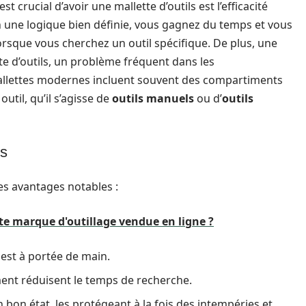
t crucial d’avoir une mallette d’outils est l’efficacité
on une logique bien définie, vous gagnez du temps et vous
orsque vous cherchez un outil spécifique. De plus, une
te d’outils, un problème fréquent dans les
allettes modernes incluent souvent des compartiments
util, qu’il s’agisse de
outils manuels
ou d’
outils
ls
es avantages notables :
te marque d'outillage vendue en ligne ?
 est à portée de main.
ent réduisent le temps de recherche.
n bon état, les protégeant à la fois des intempéries et