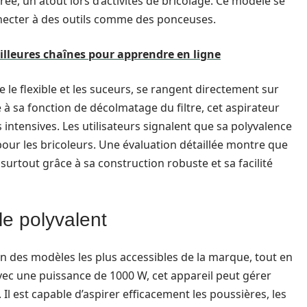
rée, un atout lors d’activités de bricolage. Ce modèle se
nnecter à des outils comme des ponceuses.
eilleures chaînes pour apprendre en ligne
ue le flexible et les suceurs, se rangent directement sur
ce à sa fonction de décolmatage du filtre, cet aspirateur
intensives. Les utilisateurs signalent que sa polyvalence
pour les bricoleurs. Une évaluation détaillée montre que
 surtout grâce à sa construction robuste et sa facilité
e polyvalent
n des modèles les plus accessibles de la marque, tout en
ec une puissance de 1000 W, cet appareil peut gérer
 Il est capable d’aspirer efficacement les poussières, les