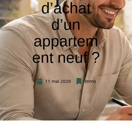
d’achat
d’un
appartem
ent neuf ?
11 mai 2026
Immo