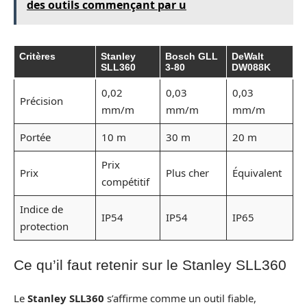
des outils commençant par u
Critères
Stanley
Bosch GLL
DeWalt
SLL360
3-80
DW088K
0,02
0,03
0,03
Précision
mm/m
mm/m
mm/m
Portée
10 m
30 m
20 m
Prix
Prix
Plus cher
Équivalent
compétitif
Indice de
IP54
IP54
IP65
protection
Ce qu’il faut retenir sur le Stanley SLL360
Le
Stanley SLL360
s’affirme comme un outil fiable,