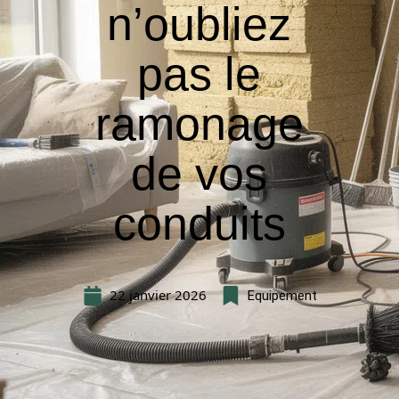
n’oubliez
pas le
ramonage
de vos
conduits
22 janvier 2026
Equipement