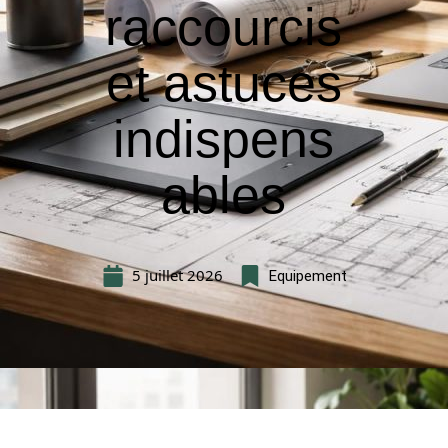
raccourcis
et astuces
indispens
ables
5 juillet 2026
Equipement