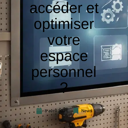
accéder et
optimiser
votre
espace
personnel
?
8 avril 2026
News