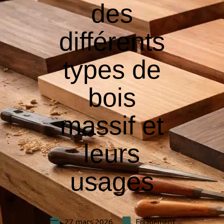
des
différents
types de
bois
massif et
leurs
usages
27 mars 2026
Equipement