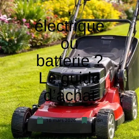
,
électrique
ou
batterie ?
Le guide
d’achat
16 mars 2026
Jardin