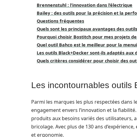
Brennenstuhl : l’innovation dans l’électrique
Bailey : des outils pour la précision et la per
Questions fréquentes
Quels sont les principaux avantages des outil
Pourquoi choisir Bostitch pour mes projets de 
Quel outil Bahco est le meilleur pour la menui
Les outils Black+Decker sont-ils adaptés aux 
Quels critères considérer pour choisir des out
Les incontournables outils B
Parmi les marques les plus respectées dans le
engagement envers l’innovation et la fiabilité
produits aux besoins variés des utilisateurs, 
bricolage. Avec plus de 130 ans d’expérience,
et ergonomie.