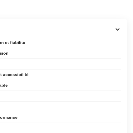
 et fiabilité
ision
t accessibilité
able
rformance