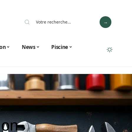
on
News
Piscine
ion