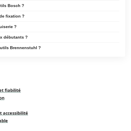
tils Bosch ?
de fixation ?
uiserie ?
ux débutants ?
outils Brennenstuhl ?
t fiabilité
ion
 accessibilité
able