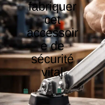
fabriquer
cet
accessoir
e de
sécurité
vital
21 mars 2026
Equipement