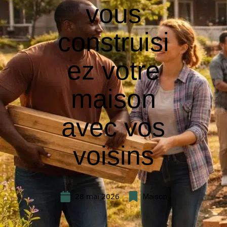
vous
construisi
ez votre
maison
avec vos
voisins
28 mai 2026
Maison