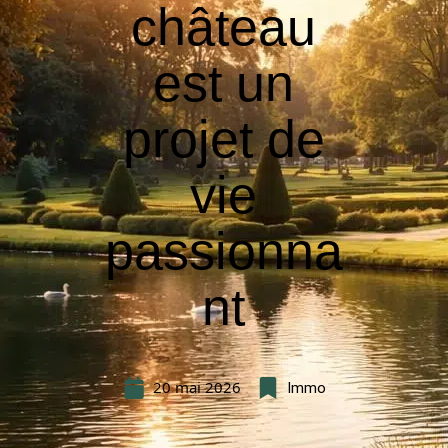
château
est un
projet de
vie
passionna
nt
20 mai 2026
Immo