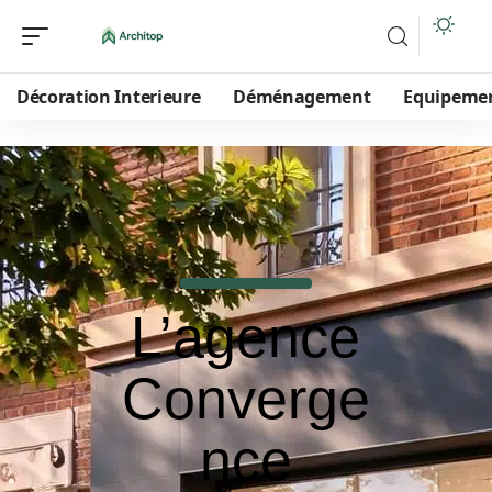
Décoration Interieure
Déménagement
Equipeme
L’agence
Converge
nce