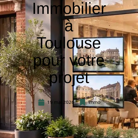
Immobilier
à
Toulouse
pour votre
projet
19 mai 2026
Immo