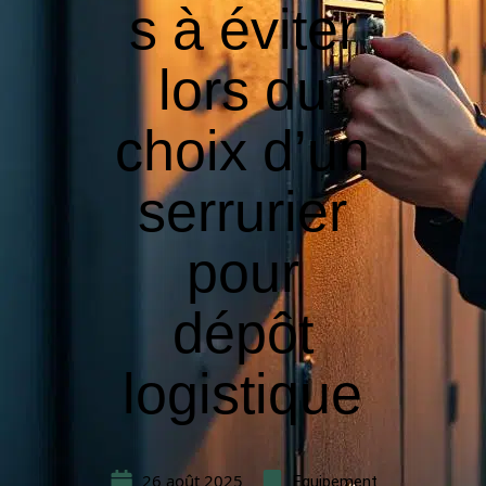
s à éviter
lors du
choix d’un
serrurier
pour
dépôt
logistique
26 août 2025
Equipement