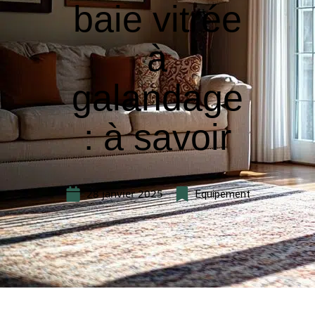
baie vitrée
à
galandage
: à savoir
28 janvier 2025
Equipement