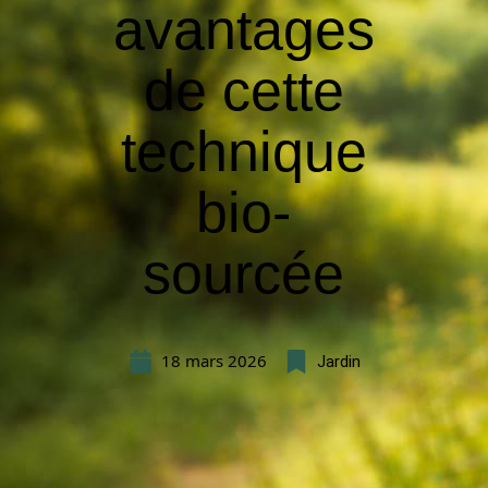
avantages
de cette
technique
bio-
sourcée
18 mars 2026
Jardin