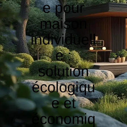
e pour
maison
individuell
e :
solution
écologiqu
e et
économiq