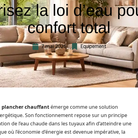
risez la loi d’eau po
confort total
7 mai 2026
Equipement
e
plancher chauffant
émerge comme une solution
é énergétique. Son fonctionnement repose sur un principe
lation de l’eau chaude dans les tuyaux afin d’atteindre une
ue où l’économie d’énergie est devenue impérative, la