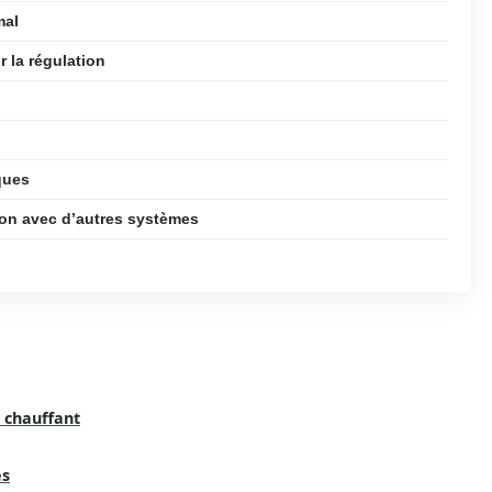
mal
 la régulation
ques
ion avec d’autres systèmes
 chauffant
es