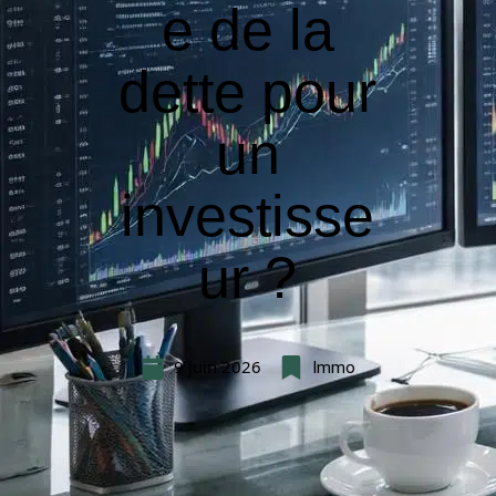
e de la
dette pour
un
investisse
ur ?
9 juin 2026
Immo