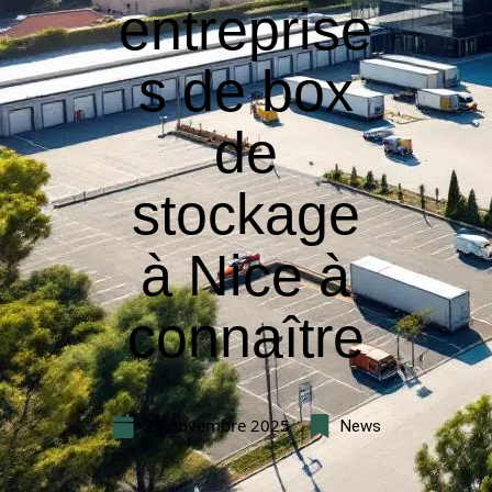
entreprise
s de box
de
stockage
à Nice à
connaître
27 novembre 2025
News